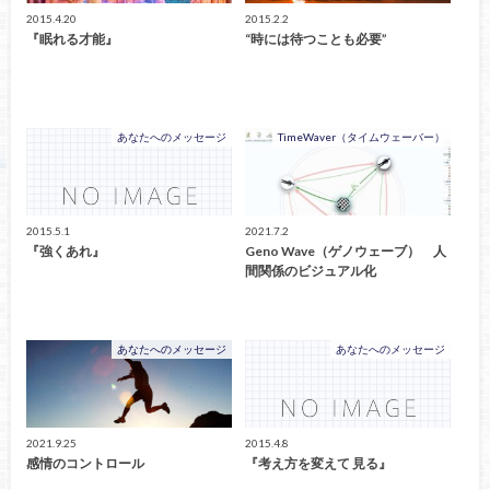
2015.4.20
2015.2.2
『眠れる才能』
“時には待つことも必要”
あなたへのメッセージ
TimeWaver（タイムウェーバー）
2015.5.1
2021.7.2
『強くあれ』
Geno Wave（ゲノウェーブ） 人
間関係のビジュアル化
あなたへのメッセージ
あなたへのメッセージ
2021.9.25
2015.4.8
感情のコントロール
『考え方を変えて 見る』