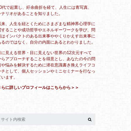
20代で起業し、紆余曲折を経て、人生には青写真、
シナリオがあることを知りました。
以来、人生を紐とくためにさまざまな精神界心理学に
関することや成功哲学やエネルギーワークを学び、問
題はインパクトのある出来事ややくりかえす出来事に
あるのではなく、自分の内面にあるとわかりました。
目に見える世界・目に見えない世界の12次元すべて
からアプローチすることを得意とし、あなたの今の問
題や悩みを解決するために潜在意識書き換えライフコ
ーチとして、個人セッションやミニセミナーを行なっ
ています。
さらに詳しいプロフィールはこちらから＞＞