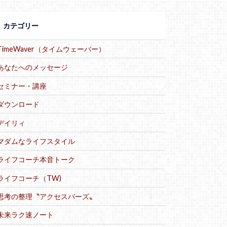
カテゴリー
TimeWaver（タイムウェーバー）
あなたへのメッセージ
セミナー・講座
ダウンロード
デイリィ
マダムなライフスタイル
ライフコーチ本音トーク
ライフコーチ（TW)
思考の整理〝アクセスバーズ〟
未来ラク速ノート