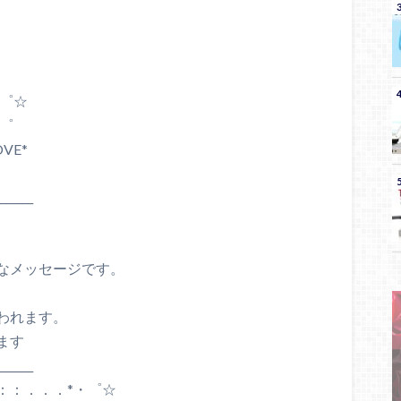
・゜☆
・゜
VE*
_______
なメッセージです。
われます。
ます
_______
：：．．．*・゜☆