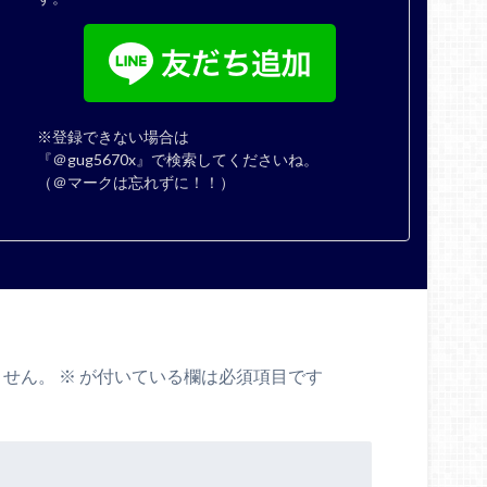
※登録できない場合は
『＠gug5670x』で検索してくださいね。
（＠マークは忘れずに！！）
ません。
※
が付いている欄は必須項目です