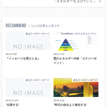
『エネルギーを上げていく』
RECOMMEND
こちらの記事も人気です。
あなたへのメッセージ
TimeWaver（タイムウェーバー）
2015.4.30
2021.7.25
『メッセージを受けとる』
図のエネルギー分析「エナジーポ
イント」
あなたへのメッセージ
あなたへのメッセージ
2014.11.24
2015.2.26
“伝承する”
“昨日の自分より進化する”