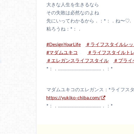
大きな人生を生きるなら
その失敗は必然なのよね
先にいってわかるから．：*：．ね〜♡.
粘ろうね：*：．
#
DesignYourLife
＃
ライフスタイルレッ
#
マダムユキコ
＃
ライフスタイルト
＃
エレガンスライフスタイル
＃
プライ
*：．………………………………．：*
マダムユキコのエレガンス：*ライフス
https://yukiko-chiba.com/
*：．………………………………．：*