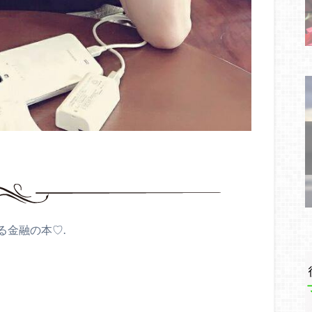
る金融の本♡.