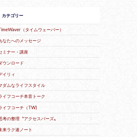
カテゴリー
TimeWaver（タイムウェーバー）
あなたへのメッセージ
セミナー・講座
ダウンロード
デイリィ
マダムなライフスタイル
ライフコーチ本音トーク
ライフコーチ（TW)
思考の整理〝アクセスバーズ〟
未来ラク速ノート