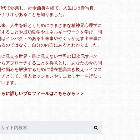
20代で起業し、紆余曲折を経て、人生には青写真、
シナリオがあることを知りました。
以来、人生を紐とくためにさまざまな精神界心理学に
関することや成功哲学やエネルギーワークを学び、問
題はインパクトのある出来事ややくりかえす出来事に
あるのではなく、自分の内面にあるとわかりました。
目に見える世界・目に見えない世界の12次元すべて
からアプローチすることを得意とし、あなたの今の問
題や悩みを解決するために潜在意識書き換えライフコ
ーチとして、個人セッションやミニセミナーを行なっ
ています。
さらに詳しいプロフィールはこちらから＞＞