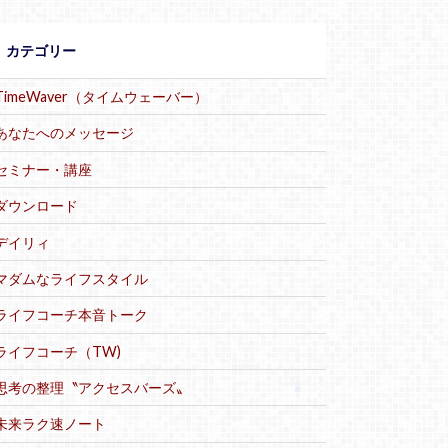
カテゴリー
TimeWaver（タイムウェーバー）
あなたへのメッセージ
セミナー・講座
ダウンロード
デイリィ
マダムなライフスタイル
ライフコーチ本音トーク
ライフコーチ（TW)
思考の整理〝アクセスバーズ〟
未来ラク速ノート