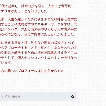
20代で起業し、紆余曲折を経て、人生には青写真、
シナリオがあることを知りました。
以来、人生を紐とくためにさまざまな精神界心理学に
関することや成功哲学やエネルギーワークを学び、問
題はインパクトのある出来事ややくりかえす出来事に
あるのではなく、自分の内面にあるとわかりました。
目に見える世界・目に見えない世界の12次元すべて
からアプローチすることを得意とし、あなたの今の問
題や悩みを解決するために潜在意識書き換えライフコ
ーチとして、個人セッションやミニセミナーを行なっ
ています。
さらに詳しいプロフィールはこちらから＞＞