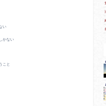
ない
しかない
うこと