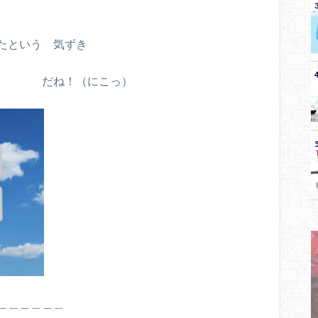
たという 気ずき
浄化 だね！（にこっ）
＿＿＿＿＿＿