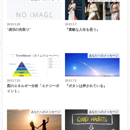
2015.3.20
2015.5.7
“成功の先取り”
『素敵な人生を思う』
TimeWaver（タイムウェーバー）
あなたへのメッセージ
2021.7.25
2015.7.2
図のエネルギー分析「エナジーポ
『ボタンは押されている』
イント」
あなたへのメッセージ
あなたへのメッセージ