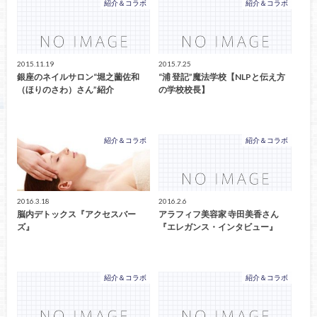
紹介＆コラボ
紹介＆コラボ
2015.11.19
2015.7.25
銀座のネイルサロン“堀之薗佐和
“浦 登記”魔法学校【NLPと伝え方
（ほりのさわ）さん”紹介
の学校校長】
紹介＆コラボ
紹介＆コラボ
2016.3.18
2016.2.6
脳内デトックス『アクセスバー
アラフィフ美容家 寺田美香さん
ズ』
『エレガンス・インタビュー』
紹介＆コラボ
紹介＆コラボ