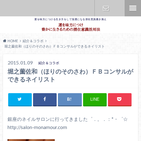
運を味方につける生き方をして強運になる潜在意識書き換え
お問合せ
HOME
紹介＆コラボ
堀之薗佐和（ほりのそのさわ）ＦＢコンサルができるネイリスト
2015.01.09
紹介＆コラボ
堀之薗佐和（ほりのそのさわ）ＦＢコンサルが
できるネイリスト
LINE
銀座のネイルサロンに行ってきました゜．。．：*・゜☆
http://salon-monamour.com