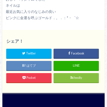
ネイルは
最近お気に入りのなじみの良い
ピンクに金運を呼ぶゴールド．。．：*・゜☆
シェア！
Twitter
Facebook
はてブ
LINE
Pocket
feedly