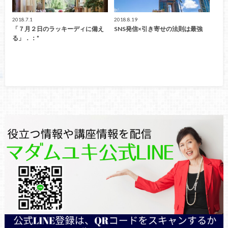
2018.7.1
2018.8.19
「７月２日のラッキーディに備え
SNS発信×引き寄せの法則は最強
る」．：*