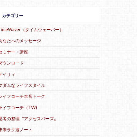
カテゴリー
TimeWaver（タイムウェーバー）
あなたへのメッセージ
セミナー・講座
ダウンロード
デイリィ
マダムなライフスタイル
ライフコーチ本音トーク
ライフコーチ（TW)
思考の整理〝アクセスバーズ〟
未来ラク速ノート