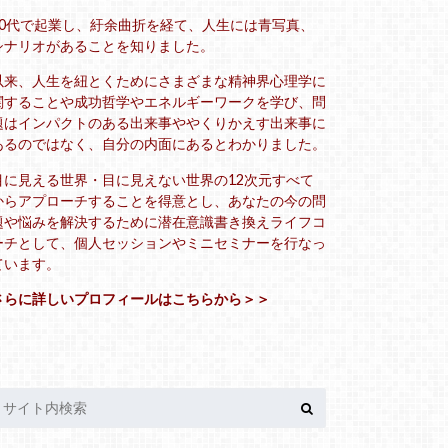
20代で起業し、紆余曲折を経て、人生には青写真、
シナリオがあることを知りました。
以来、人生を紐とくためにさまざまな精神界心理学に
関することや成功哲学やエネルギーワークを学び、問
題はインパクトのある出来事ややくりかえす出来事に
あるのではなく、自分の内面にあるとわかりました。
目に見える世界・目に見えない世界の12次元すべて
からアプローチすることを得意とし、あなたの今の問
題や悩みを解決するために潜在意識書き換えライフコ
ーチとして、個人セッションやミニセミナーを行なっ
ています。
さらに詳しいプロフィールはこちらから＞＞