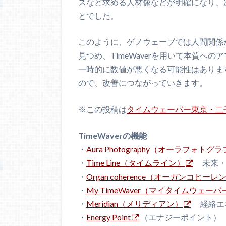
スなど求める人材像などが明確になり、
とでした。
このように、ゲノウェーブでは人間関係
見つめ、TimeWaverを用いて本質へ
一時的に数値が悪くなる可能性はありま
ので、改善につながっていきます。
※この投稿は
タイムウェーバー東京・二
TimeWaverの機能
・
Aura Photography（オーラフォトグ
・
Time Line（タイムライン）
未来・
・
Organ coherence（オーガンコヒーレ
・
My TimeWaver（マイタイムウェーバ
・
Meridian（メリディアン）
経絡エ
・
Energy Point
（エナジーポイント）