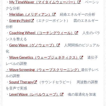
・
My TimeWaver（マイタイムウェーバー）
ベーシッ
クな分析
・
Meridian（メリディアン）
経絡エネルギーの分析
・
Energy Point
（エナジーポイント） 図のエネルギー
分析
・
Coaching Wheel（コーチングウィール）
人生のバラ
ンスを整える
・
Geno Wave（ゲノウェーブ）
人間関係のビジュアル
化
・
Wave Genetics（ウェーブジェネティクス）
遺伝子
レベルの調整
・Wave Screening（ウェーブスクリーニング）
遺伝子レベ
ルの調整
・
Sound Therapy
（サウンドセラピー） 周波数の調整
を音声で実感
・
Level Wave（レベルウェーブ）
魂の最適化を加速