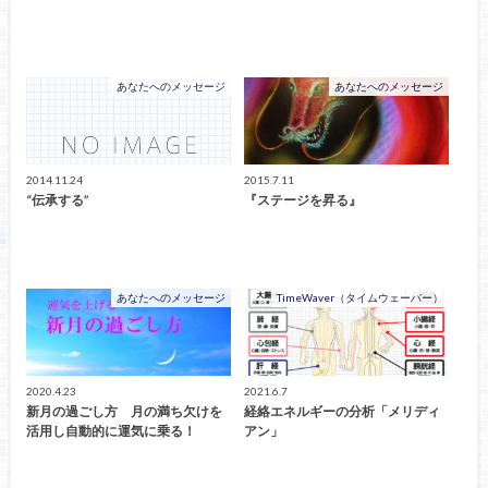
あなたへのメッセージ
あなたへのメッセージ
2014.11.24
2015.7.11
“伝承する”
『ステージを昇る』
あなたへのメッセージ
TimeWaver（タイムウェーバー）
2020.4.23
2021.6.7
新月の過ごし方 月の満ち欠けを
経絡エネルギーの分析「メリディ
活用し自動的に運気に乗る！
アン」