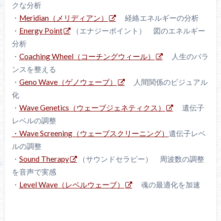
クな分析
・
Meridian（メリディアン）
経絡エネルギーの分析
・
Energy Point
（エナジーポイント） 図のエネルギー
分析
・
Coaching Wheel（コーチングウィール）
人生のバラ
ンスを整える
・
Geno Wave（ゲノウェーブ）
人間関係のビジュアル
化
・
Wave Genetics（ウェーブジェネティクス）
遺伝子
レベルの調整
・Wave Screening（ウェーブスクリーニング）
遺伝子レベ
ルの調整
・
Sound Therapy
（サウンドセラピー） 周波数の調整
を音声で実感
・
Level Wave（レベルウェーブ）
魂の最適化を加速