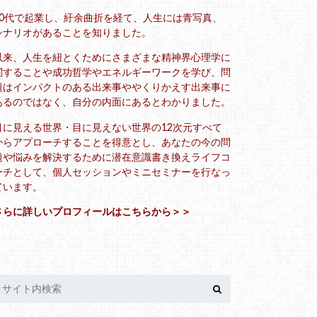
20代で起業し、紆余曲折を経て、人生には青写真、
シナリオがあることを知りました。
以来、人生を紐とくためにさまざまな精神界心理学に
関することや成功哲学やエネルギーワークを学び、問
題はインパクトのある出来事ややくりかえす出来事に
あるのではなく、自分の内面にあるとわかりました。
目に見える世界・目に見えない世界の12次元すべて
からアプローチすることを得意とし、あなたの今の問
題や悩みを解決するために潜在意識書き換えライフコ
ーチとして、個人セッションやミニセミナーを行なっ
ています。
さらに詳しいプロフィールはこちらから＞＞