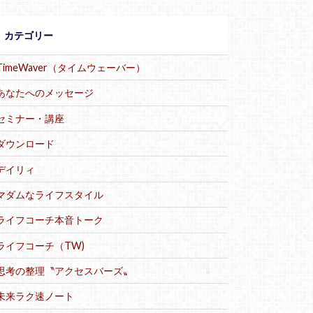
カテゴリー
TimeWaver（タイムウェーバー）
あなたへのメッセージ
セミナー・講座
ダウンロード
デイリィ
マダムなライフスタイル
ライフコーチ本音トーク
ライフコーチ（TW)
思考の整理〝アクセスバーズ〟
未来ラク速ノート