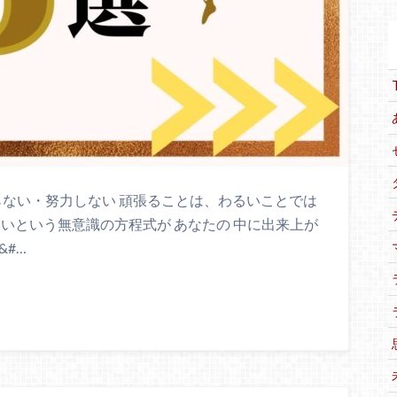
張らない・努力しない 頑張ることは、わるいことでは
ないという無意識の方程式が あなたの 中に出来上が
&#…